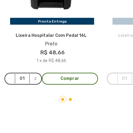
Pronta Entrega
Lixeira Hospitalar Com Pedal 16L
Lixeir
Preto
R$ 48,66
1 x de R$ 48,66
Comprar