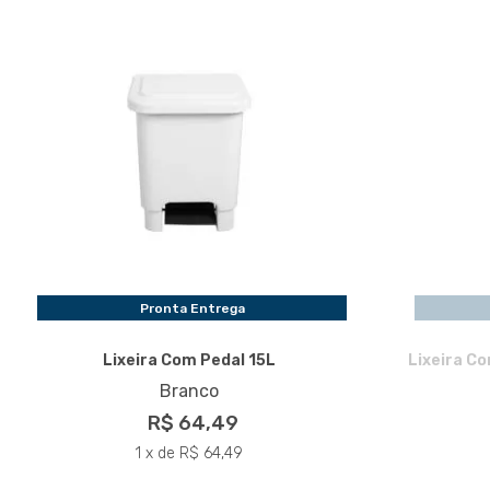
Pronta Entrega
Lixeira Com Pedal 15L
Lixeira C
Branco
R$ 64,49
1 x de R$ 64,49