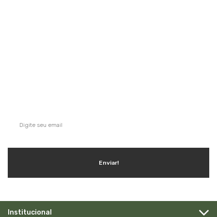
Saiba mais
QUE TAL SE INSCREVER NA NOSSA
NEWSLETTER?
Ganhe dicas, inspirações e conteúdo exclusivo!
Enviar!
Institucional