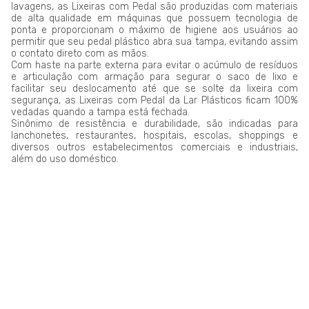
lavagens, as Lixeiras com Pedal são produzidas com materiais
de alta qualidade em máquinas que possuem tecnologia de
ponta e proporcionam o máximo de higiene aos usuários ao
permitir que seu pedal plástico abra sua tampa, evitando assim
o contato direto com as mãos.
Com haste na parte externa para evitar o acúmulo de resíduos
e articulação com armação para segurar o saco de lixo e
facilitar seu deslocamento até que se solte da lixeira com
segurança, as Lixeiras com Pedal da Lar Plásticos ficam 100%
vedadas quando a tampa está fechada.
Sinônimo de resistência e durabilidade, são indicadas para
lanchonetes, restaurantes, hospitais, escolas, shoppings e
diversos outros estabelecimentos comerciais e industriais,
além do uso doméstico.
LAR PLÁSTICOS
Atuando no mercado do plástico há 10 anos, somos uma
Plataforma de Transformação Sustentável. Nosso processo
industrial verticalizado, vai desde a captação de resíduos
plásticos até a concepção do produto final. Nosso portfólio
atende aos mais diversos segmentos, tais como: indústrias,
comércios, condomínios, hotéis, hospitais e itens para uso e
consumo.