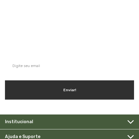
QUE TAL SE INSCREVER NA NOSSA
NEWSLETTER?
Ganhe dicas, inspirações e conteúdo exclusivo!
Enviar!
Institucional
Ajuda e Suporte