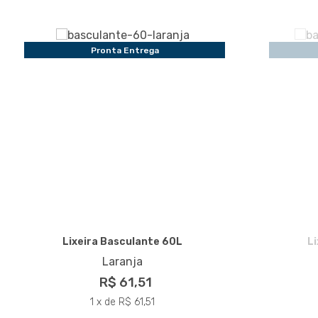
Pronta Entrega
Lixeira Basculante 60L
L
Laranja
R$ 61,51
1 x de R$ 61,51