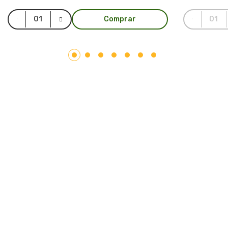
Comprar
LAR PLÁSTICOS
Atuando no mercado do plástico há 10 anos, somos uma
Plataforma de Transformação Sustentável. Nosso processo
industrial verticalizado, vai desde a captação de resíduos
plásticos até a concepção do produto final. Nosso portfólio
atende aos mais diversos segmentos, tais como: indústrias,
comércios, condomínios, hotéis, hospitais e itens para uso e
consumo.
Saiba mais