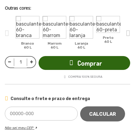
Outras cores:
Preto
Az
60 L
60
Branco
Marrom
Laranja
60 L
60 L
60 L
Comprar
COMPRA 100% SEGURA
Consulte o frete e prazo de entrega
CALCULAR
Não sei meu CEP