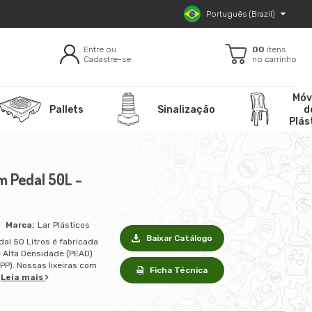
Português (Brazil)
Entre ou
00
itens
Cadastre-se
no carrinho
Móv
Pallets
Sinalização
d
Plás
m Pedal 50L -
Lar Plásticos
Baixar Catálogo
dal 50 Litros é fabricada
e Alta Densidade (PEAD)
(PP). Nossas lixeiras com
Ficha Técnica
.
Leia mais