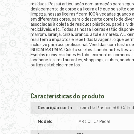
resíduos. Possui articulação com armação para segurar 
deslocamento do corpo da lixeira até que se solte com
limpeza, nossas lixeiras ficam 100% vedadas quando 
em diferentes cores, para o descarte correto de diver
associadas à coleta de resíduos plásticos, papéis, vidr
recicláveis, etc. Todas as nossa lixeiras estão disponí
marrom, laranja, cinza, branco, azul e amarelo. A Lixe
resistem a impactos e repetidas lavagens, o que perm
inclusive para uso profissional. Vendidas com haste d
INDICADAS PARA: Coleta seletiva Lanchonetes Restau
Escolas e universidades Estabelecimentos comerciais e
lanchonetes, restaurantes, shoppings, clubes, academ
outros estabelecimentos.
Características do produto
Descrição curta
Lixeira De Plástico 50L C/ Pe
Modelo
LAR 50L C/ Pedal