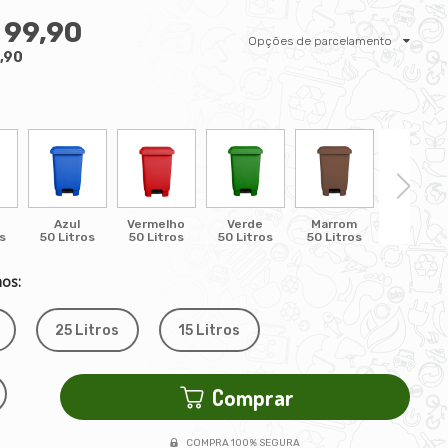
 99,90
Opções de parcelamento
,90
Azul
Vermelho
Verde
Marrom
Laranja
s
50 Litros
50 Litros
50 Litros
50 Litros
50 Litro
os:
25 Litros
15 Litros
Comprar
COMPRA 100% SEGURA