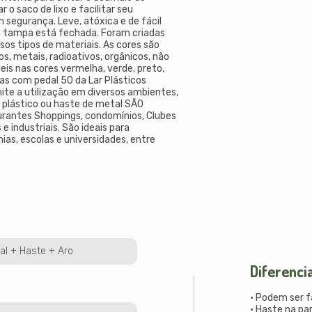
o saco de lixo e facilitar seu
 segurança. Leve, atóxica e de fácil
a tampa está fechada. Foram criadas
sos tipos de materiais. As cores são
os, metais, radioativos, orgânicos, não
veis nas cores vermelha, verde, preto,
iras com pedal 50 da Lar Plásticos
ite a utilização em diversos ambientes,
e plástico ou haste de metal SÃO
rantes Shoppings, condomínios, Clubes
 industriais. São ideais para
ias, escolas e universidades, entre
dal + Haste + Aro
Diferenci
• Podem ser 
• Haste na par