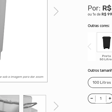
Por:
R$
ou
1
x
de
R$ 99
Outras cores:
Preto
50 Litro
Outros tamanh
se sob a imagem para dar zoom
100 Litros