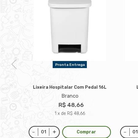
Pronta Entrega
Lixeira Hospitalar Com Pedal 16L
Branco
0L
R$ 48,66
1 x de R$ 48,66
Comprar