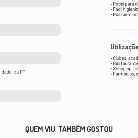
• Pedal para a
• Fácil higie
• Possuem pro
Utilizaçõ
• Clubes, aca
• Restaurante
• Shoppings e
sidade) ou PP
• Farmácias, 
QUEM VIU, TAMBÉM GOSTOU