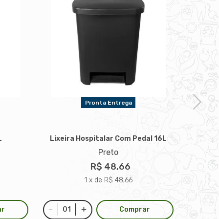
Pronta Entrega
Lix
L
Lixeira Hospitalar Com Pedal 16L
Preto
R$ 48,66
1 x de R$ 48,66
ar
Comprar