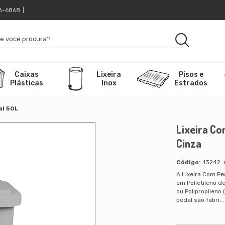
16-6868
|
Caixas
Lixeira
Pisos e
Plásticas
Inox
Estrados
al 50L
Lixeira Co
Cinza
13242
A Lixeira Com Pe
em Polietileno d
ou Polipropileno 
pedal são fabri..