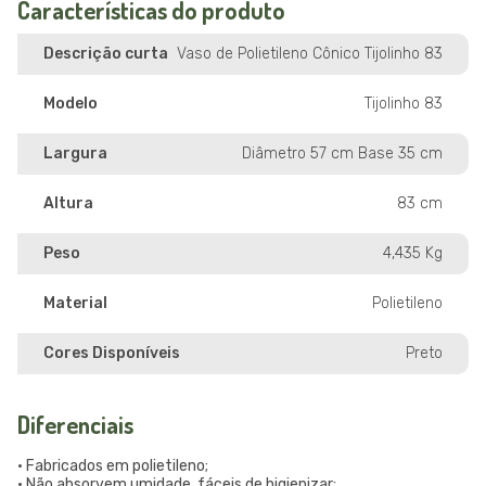
Características do produto
Descrição curta
Vaso de Polietileno Cônico Tijolinho 83
Modelo
Tijolinho 83
Largura
Diâmetro 57 cm Base 35 cm
Altura
83 cm
Peso
4,435 Kg
Material
Polietileno
Cores Disponíveis
Preto
Diferenciais
• Fabricados em polietileno;
• Não absorvem umidade, fáceis de higienizar;