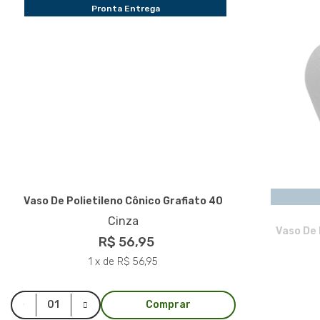
Pronta Entrega
Vaso De Polietileno Cônico Grafiato 40
Cinza
Vaso De 
R$ 56,95
1 x de R$ 56,95
Comprar