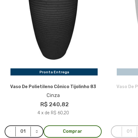
Pronta Entrega
Vaso De Polietileno Cônico Tijolinho 83
Vaso De P
Cinza
R$ 240,82
4 x de R$ 60,20
Comprar