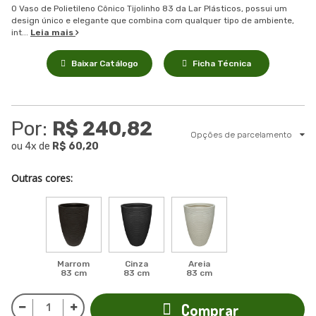
O Vaso de Polietileno Cônico Tijolinho 83 da Lar Plásticos, possui um
design único e elegante que combina com qualquer tipo de ambiente,
int...
Leia mais
Baixar Catálogo
Ficha Técnica
Por:
R$ 240,82
Opções de parcelamento
ou
4
x
de
R$ 60,20
Outras cores:
Marrom
Cinza
Areia
83 cm
83 cm
83 cm
Comprar