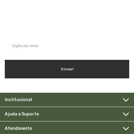
QUE TAL SE INSCREVER NA NOSSA
NEWSLETTER?
Ganhe dicas, inspirações e conteúdo exclusivo!
Enviar!
Institucional
Ajuda e Suporte
Atendimento