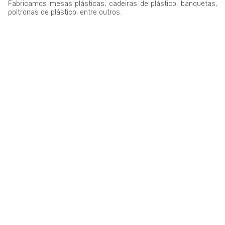
Fabricamos mesas plásticas, cadeiras de plástico, banquetas,
poltronas de plástico, entre outros.
LAR PLÁSTICOS
Atuando no mercado do plástico há 10 anos, somos uma
Plataforma de Transformação Sustentável. Nosso processo
industrial verticalizado, vai desde a captação de resíduos
plásticos até a concepção do produto final. Nosso portfólio
atende aos mais diversos segmentos, tais como: indústrias,
comércios, condomínios, hotéis, hospitais e itens para uso e
consumo.
Saiba mais
QUE TAL SE INSCREVER NA NOSSA
NEWSLETTER?
Ganhe dicas, inspirações e conteúdo exclusivo!