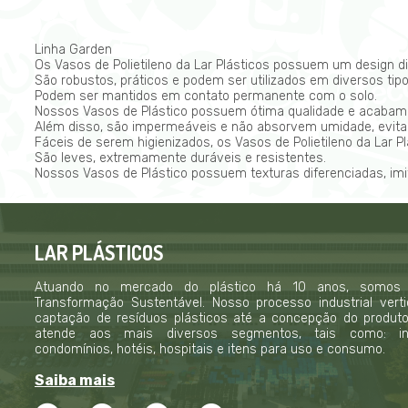
Linha Garden
Os Vasos de Polietileno da Lar Plásticos possuem um design di
São robustos, práticos e podem ser utilizados em diversos tipo
Podem ser mantidos em contato permanente com o solo.
Nossos Vasos de Plástico possuem ótima qualidade e acabamen
Além disso, são impermeáveis e não absorvem umidade, evitand
Fáceis de serem higienizados, os Vasos de Polietileno da Lar 
São leves, extremamente duráveis e resistentes.
Nossos Vasos de Plástico possuem texturas diferenciadas, imi
LAR PLÁSTICOS
Atuando no mercado do plástico há 10 anos, somos
Transformação Sustentável. Nosso processo industrial verti
captação de resíduos plásticos até a concepção do produto f
atende aos mais diversos segmentos, tais como: indú
condomínios, hotéis, hospitais e itens para uso e consumo.
Saiba mais