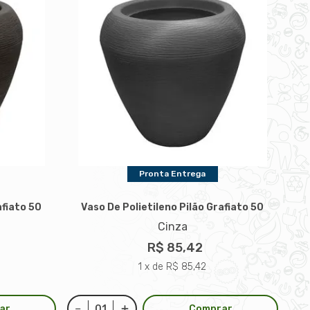
Pronta Entrega
afiato 50
Vaso De Polietileno Pilão Grafiato 50
Cinza
R$ 85,42
1 x de R$ 85,42
ar
Comprar