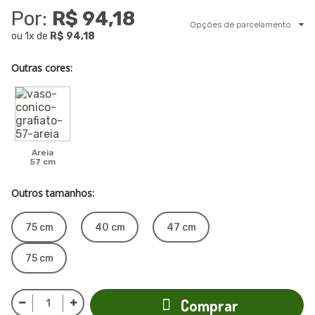
Por:
R$ 94,18
Opções de parcelamento
ou
1
x
de
R$ 94,18
Outras cores:
Areia
57 cm
Outros tamanhos:
75 cm
40 cm
47 cm
75 cm
Comprar