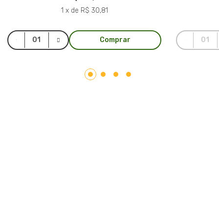
1 x de R$ 30,81
Comprar
LAR PLÁSTICOS
Atuando no mercado do plástico há 10 anos, somos uma
Plataforma de Transformação Sustentável. Nosso processo
industrial verticalizado, vai desde a captação de resíduos
plásticos até a concepção do produto final. Nosso portfólio
atende aos mais diversos segmentos, tais como: indústrias,
comércios, condomínios, hotéis, hospitais e itens para uso e
consumo.