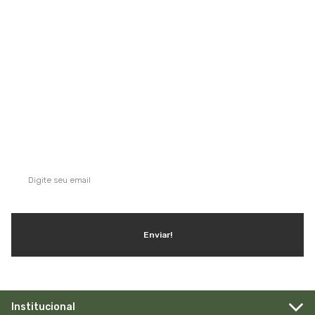
Saiba mais
QUE TAL SE INSCREVER NA NOSSA
NEWSLETTER?
Ganhe dicas, inspirações e conteúdo exclusivo!
Enviar!
Institucional